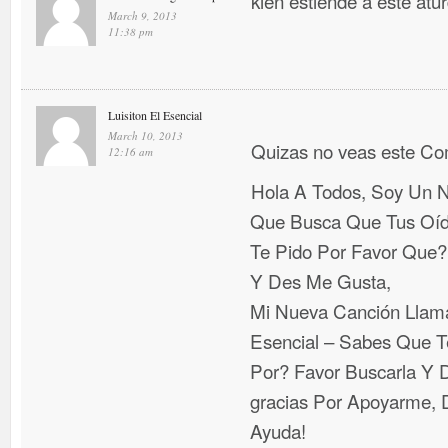
kien estiende a este atu
March 9, 2013
11:38 pm
Luisiton El Esencial
March 10, 2013
Quizas no veas este C
12:16 am
Hola A Todos, Soy Un N
Que Busca Que Tus Oí
Te Pido Por Favor Que
Y Des Me Gusta,
Mi Nueva Canción Llama
Esencial – Sabes Que T
Por? Favor Buscarla Y D
gracias Por Apoyarme, D
Ayuda!