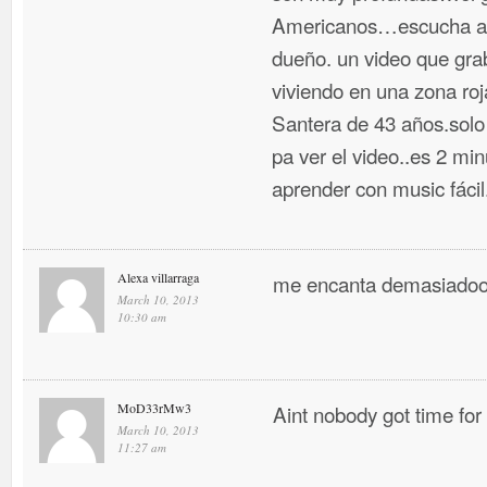
Americanos…escucha a n
dueño. un video que gr
viviendo en una zona ro
Santera de 43 años.solo
pa ver el video..es 2 m
aprender con music fáci
Alexa villarraga
me encanta demasiadoo
March 10, 2013
10:30 am
MoD33rMw3
Aint nobody got time for
March 10, 2013
11:27 am