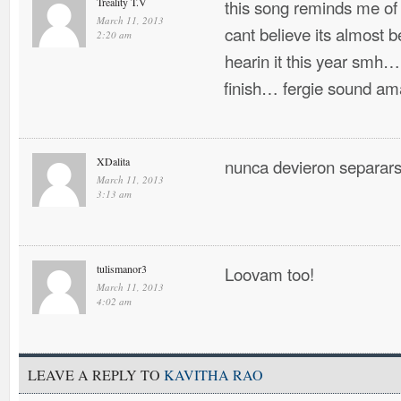
Treality T.V
this song reminds me of
March 11, 2013
cant believe its almost 
2:20 am
hearin it this year smh… 
finish… fergie sound ama
XDalita
nunca devieron separa
March 11, 2013
3:13 am
tulismanor3
Loovam too!
March 11, 2013
4:02 am
LEAVE A REPLY TO
KAVITHA RAO