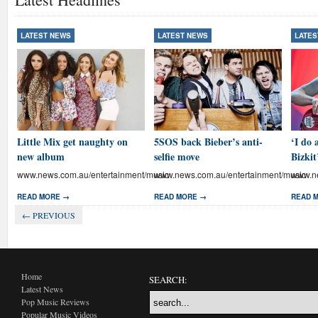
LATEST NEWS
LATEST NEWS
LATES
Little Mix get naughty on
5SOS back Bieber’s anti-
‘I do 
new album
selfie move
Bizkit
www.news.com.au/entertainment/music
www.news.com.au/entertainment/music
www.ne
READ MORE →
READ MORE →
READ 
← PREVIOUS
Home
SEARCH:
Latest News
Pop Music Reviews
Popular Music Videos