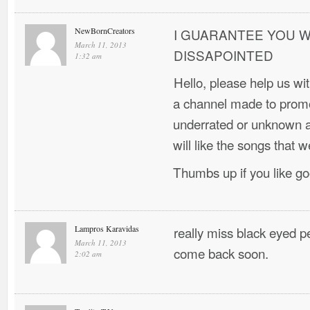
NewBornCreators
I GUARANTEE YOU W
March 11, 2013
DISSAPOINTED
1:32 am
Hello, please help us w
a channel made to promo
underrated or unknown ar
will like the songs that w
Thumbs up if you like g
Lampros Karavidas
really miss black eyed 
March 11, 2013
come back soon.
2:02 am