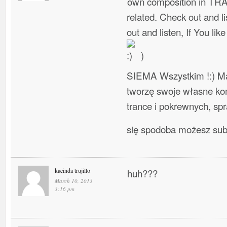
own composition in TR
related. Check out and l
out and listen, If You lik
)
SIEMA Wszystkim !:) Ma
tworzę swoje własne ko
trance i pokrewnych, spra
się spodoba możesz su
kacinda trujillo
huh???
March 10, 2013
3:16 pm