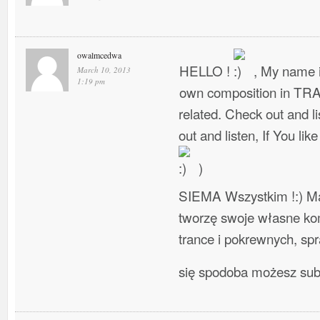
owalmcedwa
HELLO !
, My name i
March 10, 2013
1:19 pm
own composition in TR
related. Check out and l
out and listen, If You lik
)
SIEMA Wszystkim !:) Ma
tworzę swoje własne ko
trance i pokrewnych, spra
się spodoba możesz su