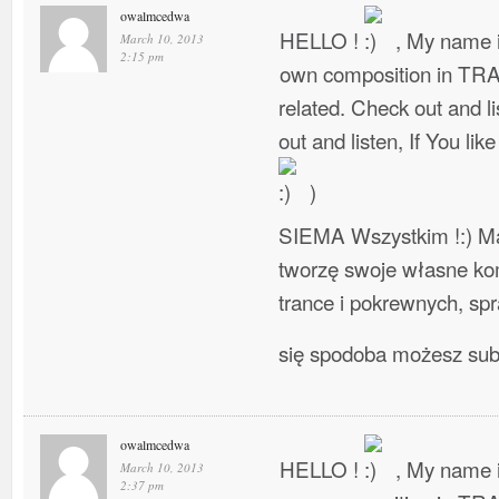
owalmcedwa
HELLO !
, My name i
March 10, 2013
2:15 pm
own composition in TR
related. Check out and l
out and listen, If You lik
)
SIEMA Wszystkim !:) Ma
tworzę swoje własne ko
trance i pokrewnych, spra
się spodoba możesz su
owalmcedwa
HELLO !
, My name i
March 10, 2013
2:37 pm