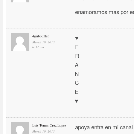
enamoramos mas por es
4gribouille5
♥
March 10, 2013
F
6:37 am
R
A
N
C
E
♥
Luis Tomas Cruz Lopez
apoya entra en mi canal
March 10, 2013