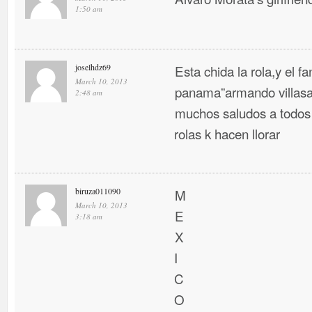
1:50 am
joselhdz69
Esta chida la rola,y el f
March 10, 2013
panama”armando villasa
2:48 am
muchos saludos a todos 
rolas k hacen llorar
biruza011090
M
March 10, 2013
E
3:18 am
X
I
C
O