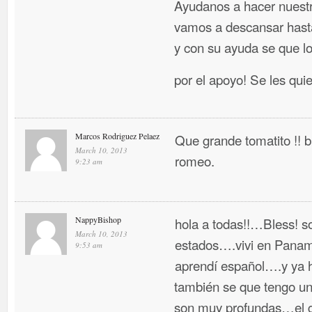
Ayudanos a hacer nuestr
vamos a descansar hasta
y con su ayuda se que l
por el apoyo! Se les qui
Marcos Rodriguez Pelaez
Que grande tomatito !!
March 10, 2013
romeo.
9:23 am
NappyBishop
hola a todas!!…Bless! so
March 10, 2013
estados….vivi en Panama
9:53 am
aprendí español….y ya 
también se que tengo un 
son muy profundas…el g