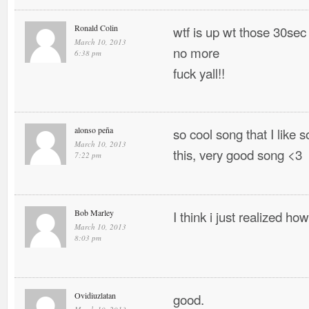
Ronald Colin
wtf is up wt those 30sec
March 10, 2013
no more
6:38 pm
fuck yall!!
alonso peña
so cool song that I like
March 10, 2013
this, very good song <3
7:22 pm
Bob Marley
I think i just realized h
March 10, 2013
8:03 pm
Ovidiuzlatan
good.