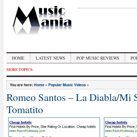
HOME
LATEST NEWS
POP MUSIC REVIEWS
PO
MORE TOPICS:
You are here:
Home
»
Popular Music Videos
»
Romeo Santos – La Diabla/Mi S
Tomatito