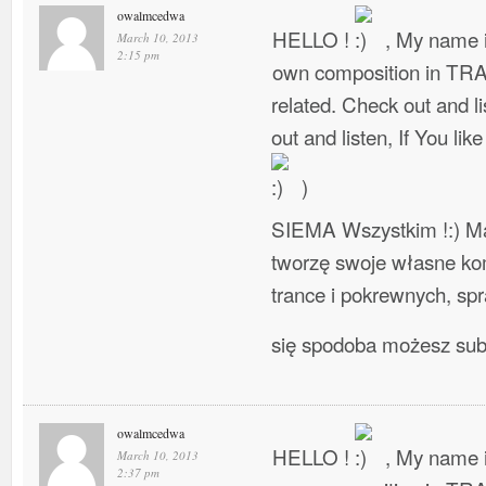
owalmcedwa
HELLO !
, My name i
March 10, 2013
2:15 pm
own composition in TR
related. Check out and l
out and listen, If You lik
)
SIEMA Wszystkim !:) Ma
tworzę swoje własne ko
trance i pokrewnych, spra
się spodoba możesz su
owalmcedwa
HELLO !
, My name i
March 10, 2013
2:37 pm