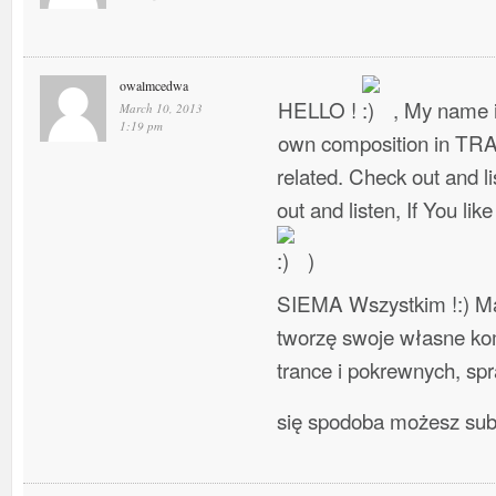
owalmcedwa
HELLO !
, My name i
March 10, 2013
1:19 pm
own composition in TR
related. Check out and l
out and listen, If You lik
)
SIEMA Wszystkim !:) Ma
tworzę swoje własne ko
trance i pokrewnych, spra
się spodoba możesz su