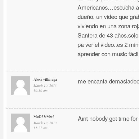
Americanos…escucha a n
dueño. un video que gr
viviendo en una zona ro
Santera de 43 años.solo
pa ver el video..es 2 m
aprender con music fáci
Alexa villarraga
me encanta demasiadoo
March 10, 2013
10:30 am
MoD33rMw3
Aint nobody got time for
March 10, 2013
11:27 am