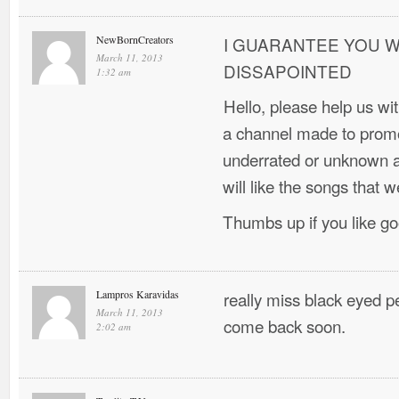
NewBornCreators
I GUARANTEE YOU W
March 11, 2013
DISSAPOINTED
1:32 am
Hello, please help us w
a channel made to promo
underrated or unknown ar
will like the songs that w
Thumbs up if you like g
Lampros Karavidas
really miss black eyed 
March 11, 2013
come back soon.
2:02 am