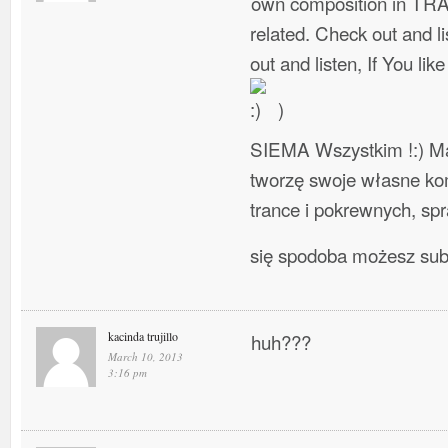
own composition in TR
related. Check out and l
out and listen, If You lik
)
SIEMA Wszystkim !:) Ma
tworzę swoje własne ko
trance i pokrewnych, spra
się spodoba możesz su
kacinda trujillo
huh???
March 10, 2013
3:16 pm