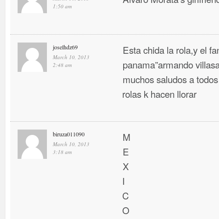
1:50 am
joselhdz69
Esta chida la rola,y el f
March 10, 2013
panama”armando villasa
2:48 am
muchos saludos a todos 
rolas k hacen llorar
biruza011090
M
March 10, 2013
E
3:18 am
X
I
C
O