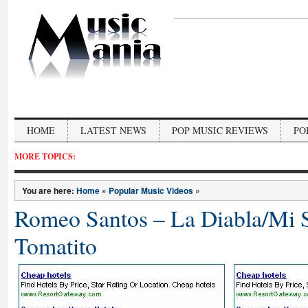
HOME
LATEST NEWS
POP MUSIC REVIEWS
PO
MORE TOPICS:
You are here:
Home
»
Popular Music Videos
»
Romeo Santos – La Diabla/Mi S
Tomatito