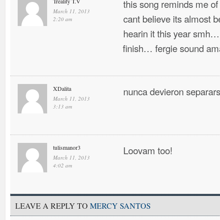
Treality T.V
this song reminds me of
March 11, 2013
cant believe its almost 
2:20 am
hearin it this year smh… 
finish… fergie sound ama
XDalita
nunca devieron separa
March 11, 2013
3:13 am
tulismanor3
Loovam too!
March 11, 2013
4:02 am
LEAVE A REPLY TO
MERCY SANTOS