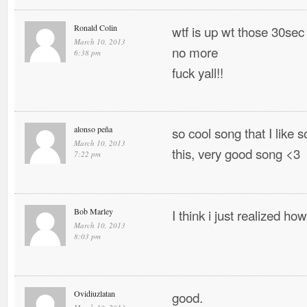
Ronald Colin
wtf is up wt those 30sec
March 10, 2013
no more
6:38 pm
fuck yall!!
alonso peña
so cool song that I like
March 10, 2013
this, very good song <3
7:22 pm
Bob Marley
I think i just realized h
March 10, 2013
8:03 pm
Ovidiuzlatan
good.