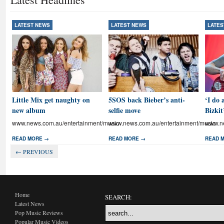
LATEST NEWS
LATEST NEWS
LATES
Little Mix get naughty on
5SOS back Bieber’s anti-
‘I do 
new album
selfie move
Bizkit
www.news.com.au/entertainment/music
www.news.com.au/entertainment/music
www.ne
READ MORE →
READ MORE →
READ 
← PREVIOUS
Home
SEARCH:
Latest News
Pop Music Reviews
Popular Music Videos