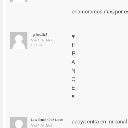
enamoramos mas por es
4gribouille5
♥
March 10, 2013
F
6:37 am
R
A
N
C
E
♥
Luis Tomas Cruz Lopez
apoya entra en mi canal
March 10, 2013