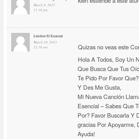
kien estiende a este atu
March 9, 2013
11:38 pm
Luisiton El Esencial
March 10, 2013
Quizas no veas este C
12:16 am
Hola A Todos, Soy Un N
Que Busca Que Tus Oí
Te Pido Por Favor Que
Y Des Me Gusta,
Mi Nueva Canción Llama
Esencial – Sabes Que T
Por? Favor Buscarla Y D
gracias Por Apoyarme, D
Ayuda!