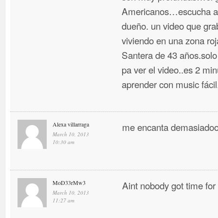
Americanos…escucha a n
dueño. un video que gr
viviendo en una zona ro
Santera de 43 años.solo
pa ver el video..es 2 m
aprender con music fáci
Alexa villarraga
me encanta demasiadoo
March 10, 2013
10:30 am
MoD33rMw3
Aint nobody got time for
March 10, 2013
11:27 am