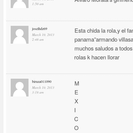
1:50 am
joselhdz69
Esta chida la rola,y el f
March 10, 2013
panama”armando villasa
2:48 am
muchos saludos a todos 
rolas k hacen llorar
biruza011090
M
March 10, 2013
E
3:18 am
X
I
C
O