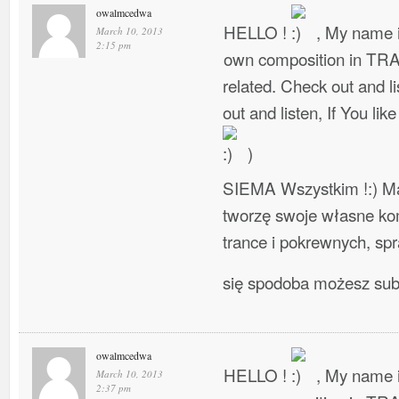
owalmcedwa
HELLO !
, My name i
March 10, 2013
2:15 pm
own composition in TR
related. Check out and l
out and listen, If You lik
)
SIEMA Wszystkim !:) Ma
tworzę swoje własne ko
trance i pokrewnych, spra
się spodoba możesz su
owalmcedwa
HELLO !
, My name i
March 10, 2013
2:37 pm