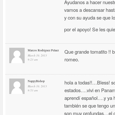
Ayudanos a hacer nuestr
vamos a descansar hasta
y con su ayuda se que l
por el apoyo! Se les qui
Marcos Rodriguez Pelaez
Que grande tomatito !!
March 10, 2013
romeo.
9:23 am
NappyBishop
hola a todas!!…Bless! so
March 10, 2013
estados….vivi en Panama
9:53 am
aprendí español….y ya 
también se que tengo un 
son muy profundas…el g