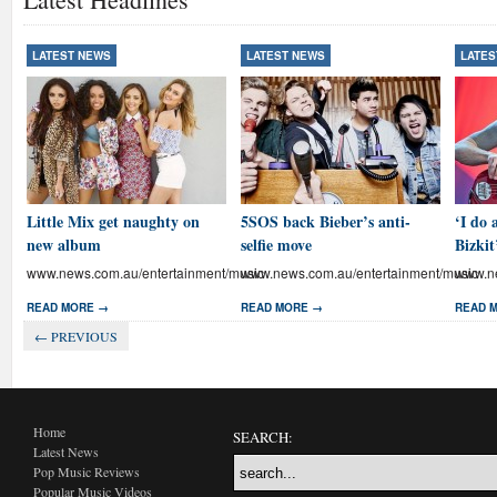
LATEST NEWS
LATEST NEWS
LATES
Little Mix get naughty on
5SOS back Bieber’s anti-
‘I do 
new album
selfie move
Bizkit
www.news.com.au/entertainment/music
www.news.com.au/entertainment/music
www.ne
READ MORE →
READ MORE →
READ 
← PREVIOUS
Home
SEARCH:
Latest News
Pop Music Reviews
Popular Music Videos