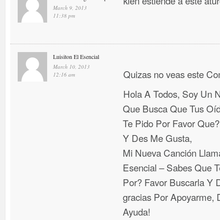
kien estiende a este atu
March 9, 2013
11:38 pm
Luisiton El Esencial
March 10, 2013
Quizas no veas este C
12:16 am
Hola A Todos, Soy Un N
Que Busca Que Tus Oí
Te Pido Por Favor Que
Y Des Me Gusta,
Mi Nueva Canción Llama
Esencial – Sabes Que T
Por? Favor Buscarla Y D
gracias Por Apoyarme, D
Ayuda!