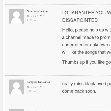
NewBornCreators
I GUARANTEE YOU W
March 11, 2013
DISSAPOINTED
1:32 am
Hello, please help us w
a channel made to promo
underrated or unknown ar
will like the songs that w
Thumbs up if you like g
Lampros Karavidas
really miss black eyed 
March 11, 2013
come back soon.
2:02 am