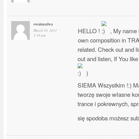
owalmcedwa
HELLO !
, My name i
March 10, 2013
1:19 pm
own composition in TR
related. Check out and l
out and listen, If You lik
)
SIEMA Wszystkim !:) Ma
tworzę swoje własne ko
trance i pokrewnych, spra
się spodoba możesz su