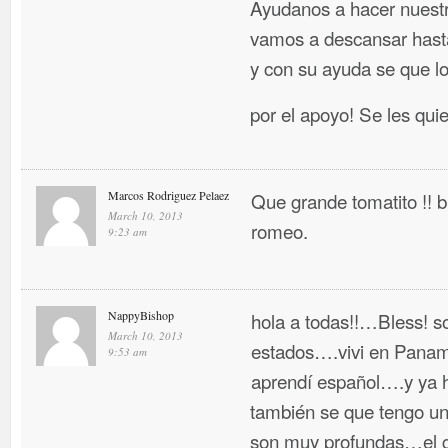
Ayudanos a hacer nuestr
vamos a descansar hasta
y con su ayuda se que l
por el apoyo! Se les qui
Marcos Rodriguez Pelaez
Que grande tomatito !!
March 10, 2013
romeo.
9:23 am
NappyBishop
hola a todas!!…Bless! so
March 10, 2013
estados….vivi en Panama
9:53 am
aprendí español….y ya 
también se que tengo un 
son muy profundas…el g