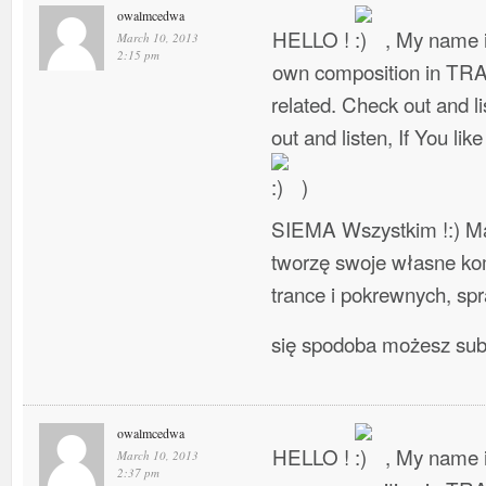
owalmcedwa
HELLO !
, My name i
March 10, 2013
2:15 pm
own composition in TR
related. Check out and l
out and listen, If You lik
)
SIEMA Wszystkim !:) Ma
tworzę swoje własne ko
trance i pokrewnych, spra
się spodoba możesz su
owalmcedwa
HELLO !
, My name i
March 10, 2013
2:37 pm