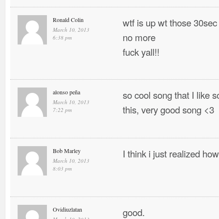
Ronald Colin
wtf is up wt those 30sec
March 10, 2013
no more
6:38 pm
fuck yall!!
alonso peña
so cool song that I like
March 10, 2013
this, very good song <3
7:22 pm
Bob Marley
I think i just realized h
March 10, 2013
8:03 pm
Ovidiuzlatan
good.