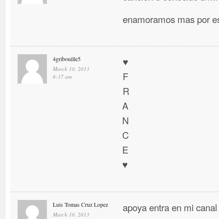
enamoramos mas por es
4gribouille5
♥
March 10, 2013
F
6:37 am
R
A
N
C
E
♥
Luis Tomas Cruz Lopez
apoya entra en mi canal
March 10, 2013