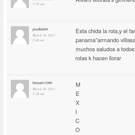
1:50 am
joselhdz69
Esta chida la rola,y el f
March 10, 2013
panama”armando villasa
2:48 am
muchos saludos a todos 
rolas k hacen llorar
biruza011090
M
March 10, 2013
E
3:18 am
X
I
C
O