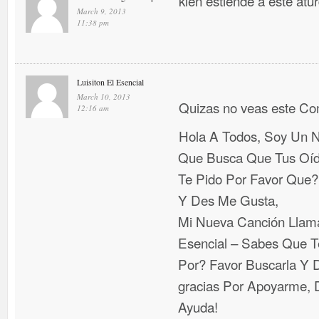
kien estiende a este atu
March 9, 2013
11:38 pm
Luisiton El Esencial
March 10, 2013
Quizas no veas este C
12:16 am
Hola A Todos, Soy Un N
Que Busca Que Tus Oí
Te Pido Por Favor Que
Y Des Me Gusta,
Mi Nueva Canción Llama
Esencial – Sabes Que T
Por? Favor Buscarla Y D
gracias Por Apoyarme, D
Ayuda!