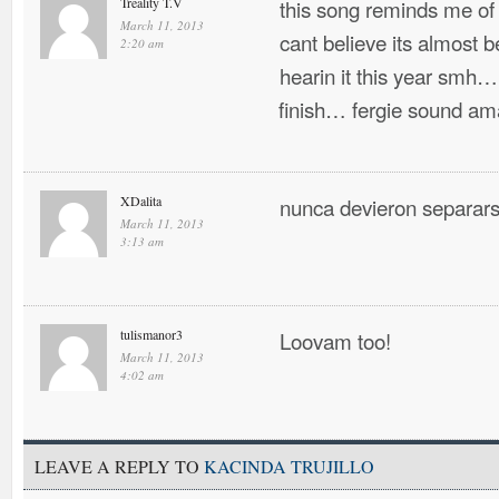
Treality T.V
this song reminds me of
March 11, 2013
cant believe its almost 
2:20 am
hearin it this year smh… 
finish… fergie sound ama
XDalita
nunca devieron separa
March 11, 2013
3:13 am
tulismanor3
Loovam too!
March 11, 2013
4:02 am
LEAVE A REPLY TO
KACINDA TRUJILLO