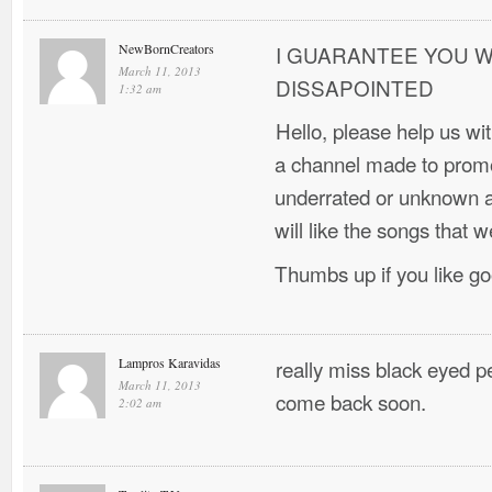
NewBornCreators
I GUARANTEE YOU W
March 11, 2013
DISSAPOINTED
1:32 am
Hello, please help us w
a channel made to promo
underrated or unknown ar
will like the songs that w
Thumbs up if you like g
Lampros Karavidas
really miss black eyed 
March 11, 2013
come back soon.
2:02 am