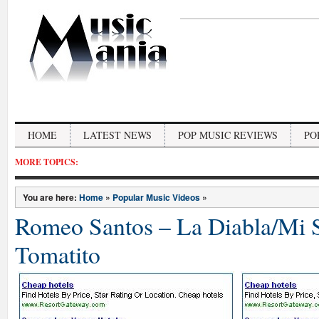
HOME
LATEST NEWS
POP MUSIC REVIEWS
PO
MORE TOPICS:
You are here:
Home
»
Popular Music Videos
»
Romeo Santos – La Diabla/Mi S
Tomatito