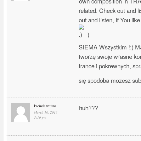
own composition in TR
related. Check out and l
out and listen, If You lik
)
SIEMA Wszystkim !:) Ma
tworzę swoje własne ko
trance i pokrewnych, spra
się spodoba możesz su
kacinda trujillo
huh???
March 10, 2013
3:16 pm