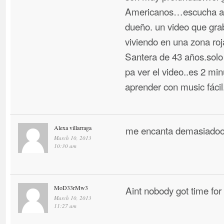
Americanos…escucha a n
dueño. un video que gr
viviendo en una zona ro
Santera de 43 años.solo
pa ver el video..es 2 m
aprender con music fáci
Alexa villarraga
me encanta demasiadoo
March 10, 2013
10:30 am
MoD33rMw3
Aint nobody got time for
March 10, 2013
11:27 am