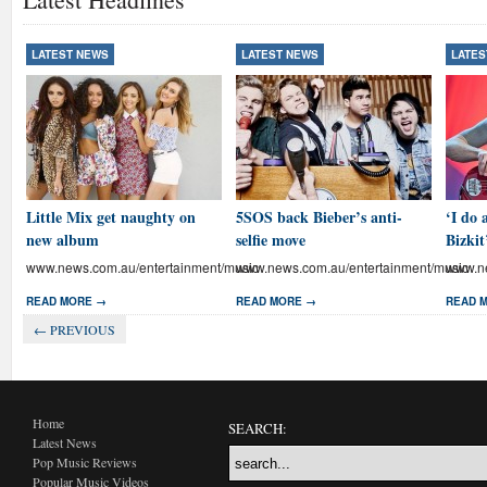
LATEST NEWS
LATEST NEWS
LATES
Little Mix get naughty on
5SOS back Bieber’s anti-
‘I do 
new album
selfie move
Bizkit
www.news.com.au/entertainment/music
www.news.com.au/entertainment/music
www.ne
READ MORE →
READ MORE →
READ 
← PREVIOUS
Home
SEARCH:
Latest News
Pop Music Reviews
Popular Music Videos