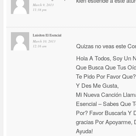
kien estiende a este atu
March 9, 2013
11:38 pm
Luisiton El Esencial
March 10, 2013
Quizas no veas este C
12:16 am
Hola A Todos, Soy Un N
Que Busca Que Tus Oí
Te Pido Por Favor Que
Y Des Me Gusta,
Mi Nueva Canción Llama
Esencial – Sabes Que T
Por? Favor Buscarla Y D
gracias Por Apoyarme, D
Ayuda!