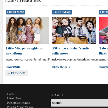
LATEST NEWS
LATEST NEWS
LATES
Little Mix get naughty on
5SOS back Bieber’s anti-
‘I do 
new album
selfie move
Bizkit
www.news.com.au/entertainment/music
www.news.com.au/entertainment/music
www.ne
READ MORE →
READ MORE →
READ 
← PREVIOUS
Home
SEARCH:
Latest News
Pop Music Reviews
Popular Music Videos