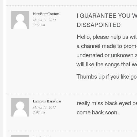
NewBornCreators
I GUARANTEE YOU W
March 11, 2013
DISSAPOINTED
1:32 am
Hello, please help us w
a channel made to promo
underrated or unknown ar
will like the songs that w
Thumbs up if you like g
Lampros Karavidas
really miss black eyed 
March 11, 2013
come back soon.
2:02 am