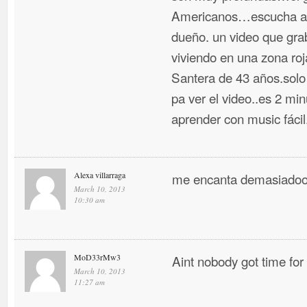
Americanos…escucha a n
dueño. un video que gr
viviendo en una zona ro
Santera de 43 años.solo
pa ver el video..es 2 m
aprender con music fáci
Alexa villarraga
me encanta demasiadoo
March 10, 2013
10:30 am
MoD33rMw3
Aint nobody got time for
March 10, 2013
11:27 am