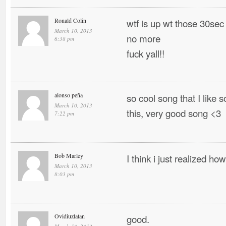
Ronald Colin
wtf is up wt those 30sec
March 10, 2013
no more
6:38 pm
fuck yall!!
alonso peña
so cool song that I like
March 10, 2013
this, very good song <3
7:22 pm
Bob Marley
I think i just realized h
March 10, 2013
8:03 pm
Ovidiuzlatan
good.