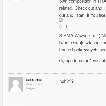
own composition in TR
related. Check out and l
out and listen, If You lik
)
SIEMA Wszystkim !:) Ma
tworzę swoje własne ko
trance i pokrewnych, spra
się spodoba możesz su
kacinda trujillo
huh???
March 10, 2013
3:16 pm