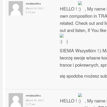
owalmcedwa
HELLO !
, My name i
March 10, 2013
2:15 pm
own composition in TR
related. Check out and l
out and listen, If You lik
)
SIEMA Wszystkim !:) Ma
tworzę swoje własne ko
trance i pokrewnych, spra
się spodoba możesz su
owalmcedwa
HELLO !
, My name i
March 10, 2013
2:37 pm