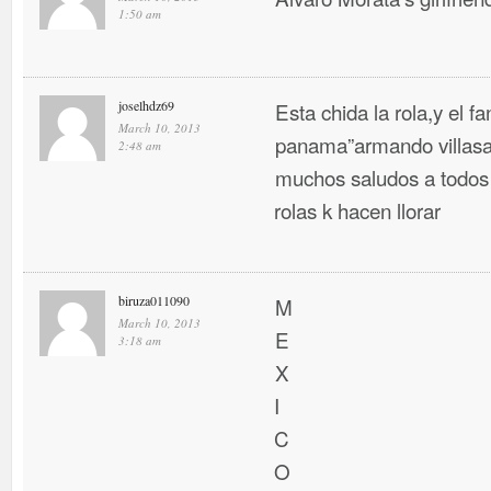
1:50 am
joselhdz69
Esta chida la rola,y el f
March 10, 2013
panama”armando villasa
2:48 am
muchos saludos a todos 
rolas k hacen llorar
biruza011090
M
March 10, 2013
E
3:18 am
X
I
C
O