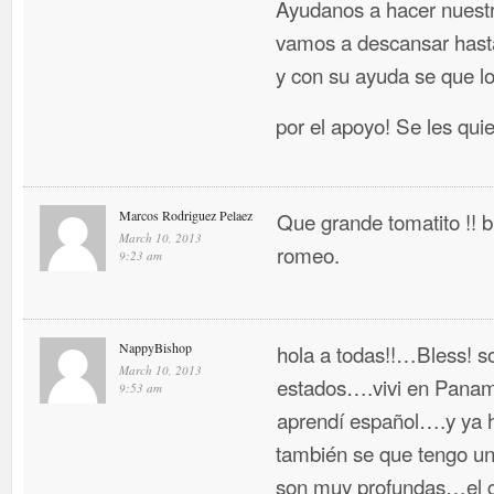
Ayudanos a hacer nuestr
vamos a descansar hasta
y con su ayuda se que l
por el apoyo! Se les qui
Marcos Rodriguez Pelaez
Que grande tomatito !!
March 10, 2013
romeo.
9:23 am
NappyBishop
hola a todas!!…Bless! so
March 10, 2013
estados….vivi en Panama
9:53 am
aprendí español….y ya 
también se que tengo un 
son muy profundas…el g