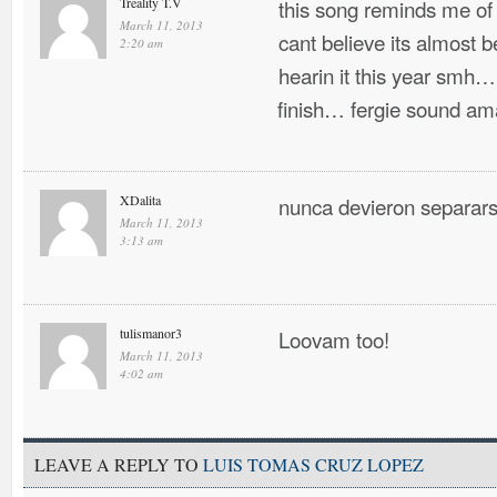
Treality T.V
this song reminds me of
March 11, 2013
cant believe its almost 
2:20 am
hearin it this year smh… 
finish… fergie sound ama
XDalita
nunca devieron separa
March 11, 2013
3:13 am
tulismanor3
Loovam too!
March 11, 2013
4:02 am
LEAVE A REPLY TO
LUIS TOMAS CRUZ LOPEZ