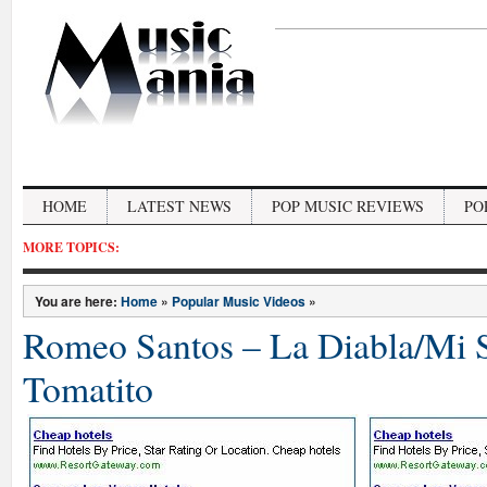
HOME
LATEST NEWS
POP MUSIC REVIEWS
PO
MORE TOPICS:
You are here:
Home
»
Popular Music Videos
»
Romeo Santos – La Diabla/Mi S
Tomatito