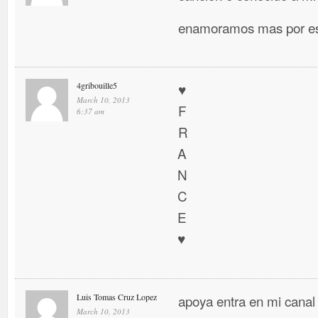
enamoramos mas por es
4gribouille5
♥
March 10, 2013
F
6:37 am
R
A
N
C
E
♥
Luis Tomas Cruz Lopez
apoya entra en mi canal
March 10, 2013