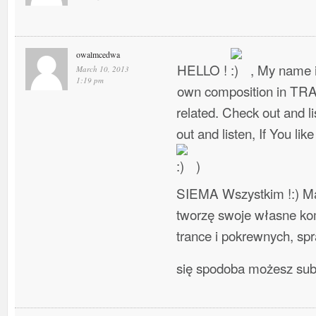
owalmcedwa
HELLO !
, My name i
March 10, 2013
1:19 pm
own composition in TR
related. Check out and l
out and listen, If You lik
)
SIEMA Wszystkim !:) Ma
tworzę swoje własne ko
trance i pokrewnych, spra
się spodoba możesz su