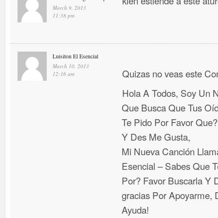
kien estiende a este atu
March 9, 2013
11:38 pm
Luisiton El Esencial
March 10, 2013
Quizas no veas este C
12:16 am
Hola A Todos, Soy Un N
Que Busca Que Tus Oí
Te Pido Por Favor Que
Y Des Me Gusta,
Mi Nueva Canción Llama
Esencial – Sabes Que T
Por? Favor Buscarla Y D
gracias Por Apoyarme, D
Ayuda!