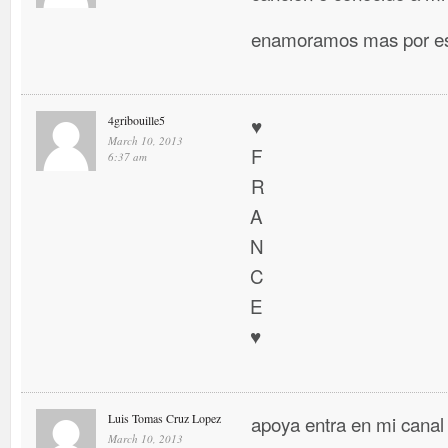
enamoramos mas por es
4gribouille5
♥
March 10, 2013
F
6:37 am
R
A
N
C
E
♥
Luis Tomas Cruz Lopez
apoya entra en mi canal
March 10, 2013