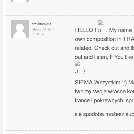
owalmcedwa
HELLO !
, My name i
March 10, 2013
1:19 pm
own composition in TR
related. Check out and l
out and listen, If You lik
)
SIEMA Wszystkim !:) Ma
tworzę swoje własne ko
trance i pokrewnych, spra
się spodoba możesz su