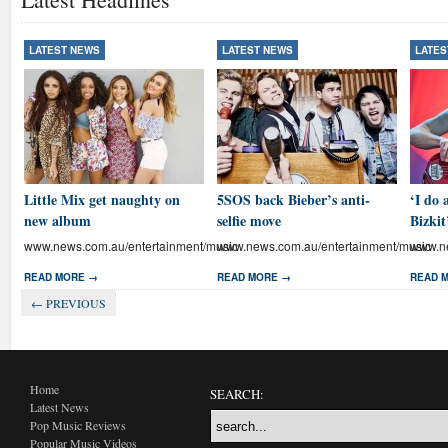
LATEST NEWS
LATEST NEWS
LATES
Little Mix get naughty on
5SOS back Bieber’s anti-
‘I do 
new album
selfie move
Bizkit
www.news.com.au/entertainment/music
www.news.com.au/entertainment/music
www.ne
READ MORE →
READ MORE →
READ 
← PREVIOUS
Home
SEARCH:
Latest News
Pop Music Reviews
Popular Music Videos