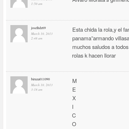
1:50 am
joselhdz69
Esta chida la rola,y el f
March 10, 2013
panama”armando villasa
2:48 am
muchos saludos a todos 
rolas k hacen llorar
biruza011090
M
March 10, 2013
E
3:18 am
X
I
C
O