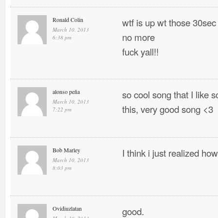
Ronald Colin
wtf is up wt those 30sec
March 10, 2013
no more
6:38 pm
fuck yall!!
alonso peña
so cool song that I like
March 10, 2013
this, very good song <3
7:22 pm
Bob Marley
I think i just realized h
March 10, 2013
8:03 pm
Ovidiuzlatan
good.