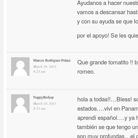
Ayudanos a hacer nuestr
vamos a descansar hasta
y con su ayuda se que l
por el apoyo! Se les qui
Marcos Rodriguez Pelaez
Que grande tomatito !!
March 10, 2013
romeo.
9:23 am
NappyBishop
hola a todas!!…Bless! so
March 10, 2013
estados….vivi en Panama
9:53 am
aprendí español….y ya 
también se que tengo un 
son muy profundas…el g