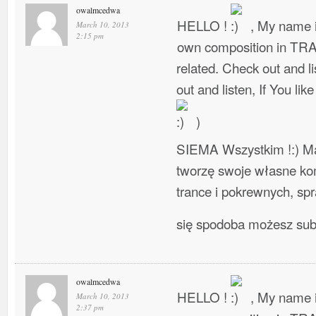
owalmcedwa
HELLO !
, My name i
March 10, 2013
2:15 pm
own composition in TR
related. Check out and l
out and listen, If You lik
)
SIEMA Wszystkim !:) Ma
tworzę swoje własne ko
trance i pokrewnych, spra
się spodoba możesz su
owalmcedwa
HELLO !
, My name i
March 10, 2013
2:37 pm