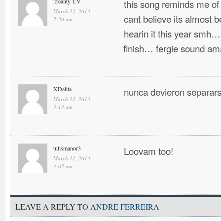
Treality T.V
this song reminds me of
March 11, 2013
cant believe its almost 
2:20 am
hearin it this year smh… 
finish… fergie sound ama
XDalita
nunca devieron separa
March 11, 2013
3:13 am
tulismanor3
Loovam too!
March 11, 2013
4:02 am
LEAVE A REPLY TO
ANDRE FERREIRA