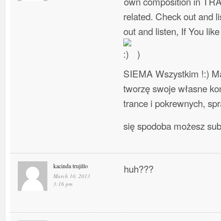
own composition in TR
related. Check out and l
out and listen, If You lik
)
SIEMA Wszystkim !:) Ma
tworzę swoje własne ko
trance i pokrewnych, spra
się spodoba możesz su
kacinda trujillo
huh???
March 10, 2013
3:16 pm