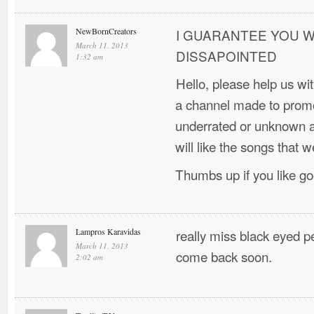
NewBornCreators
I GUARANTEE YOU W
March 11, 2013
DISSAPOINTED
1:32 am
Hello, please help us w
a channel made to promo
underrated or unknown ar
will like the songs that w
Thumbs up if you like g
Lampros Karavidas
really miss black eyed 
March 11, 2013
come back soon.
2:02 am