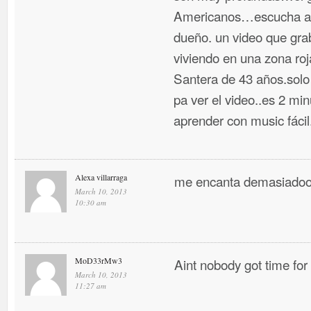
Americanos…escucha a n
dueño. un video que gr
viviendo en una zona ro
Santera de 43 años.solo
pa ver el video..es 2 m
aprender con music fáci
Alexa villarraga
me encanta demasiadoo
March 10, 2013
10:30 am
MoD33rMw3
Aint nobody got time for
March 10, 2013
11:27 am