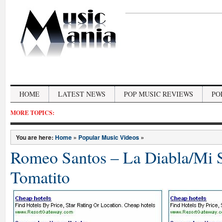
HOME
LATEST NEWS
POP MUSIC REVIEWS
PO
MORE TOPICS:
You are here:
Home
»
Popular Music Videos
»
Romeo Santos – La Diabla/Mi S
Tomatito