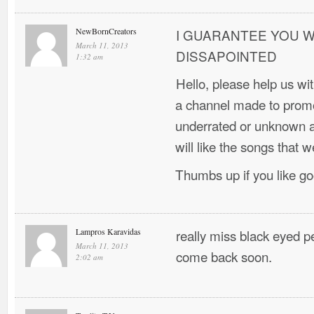
NewBornCreators
I GUARANTEE YOU W
March 11, 2013
DISSAPOINTED
1:32 am
Hello, please help us w
a channel made to promo
underrated or unknown ar
will like the songs that w
Thumbs up if you like g
Lampros Karavidas
really miss black eyed 
March 11, 2013
come back soon.
2:02 am