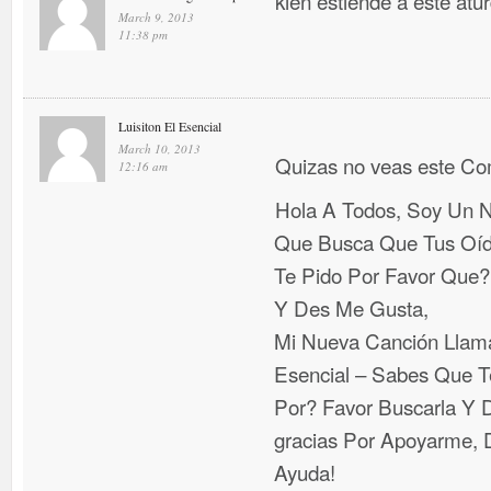
kien estiende a este atu
March 9, 2013
11:38 pm
Luisiton El Esencial
March 10, 2013
Quizas no veas este C
12:16 am
Hola A Todos, Soy Un N
Que Busca Que Tus Oí
Te Pido Por Favor Que
Y Des Me Gusta,
Mi Nueva Canción Llama
Esencial – Sabes Que T
Por? Favor Buscarla Y D
gracias Por Apoyarme, D
Ayuda!