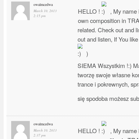
owalmcedwa
HELLO !
, My name i
March 10, 2013
2:15 pm
own composition in TR
related. Check out and l
out and listen, If You lik
)
SIEMA Wszystkim !:) Ma
tworzę swoje własne ko
trance i pokrewnych, spra
się spodoba możesz su
owalmcedwa
HELLO !
, My name i
March 10, 2013
2:37 pm