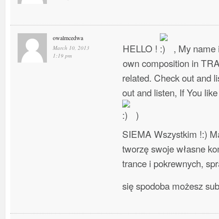
owalmcedwa
HELLO !
, My name i
March 10, 2013
1:19 pm
own composition in TR
related. Check out and l
out and listen, If You lik
)
SIEMA Wszystkim !:) Ma
tworzę swoje własne ko
trance i pokrewnych, spra
się spodoba możesz su