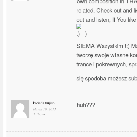
own composition in TR
related. Check out and l
out and listen, If You lik
)
SIEMA Wszystkim !:) Ma
tworzę swoje własne ko
trance i pokrewnych, spra
się spodoba możesz su
kacinda trujillo
huh???
March 10, 2013
3:16 pm