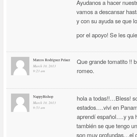
Ayudanos a hacer nuestr
vamos a descansar hasta
y con su ayuda se que l
por el apoyo! Se les qui
Marcos Rodriguez Pelaez
Que grande tomatito !!
March 10, 2013
romeo.
9:23 am
NappyBishop
hola a todas!!…Bless! so
March 10, 2013
estados….vivi en Panama
9:53 am
aprendí español….y ya 
también se que tengo un 
son muy profundas…el g