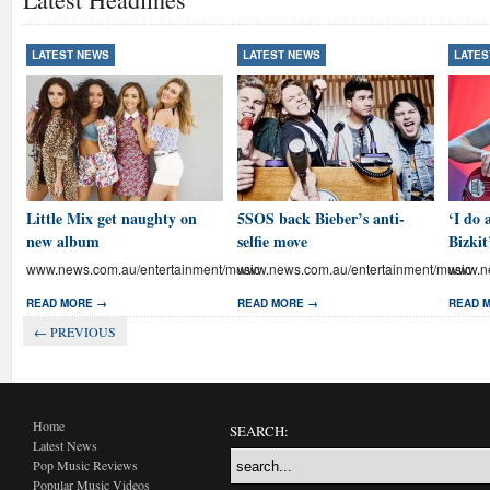
LATEST NEWS
LATEST NEWS
LATES
Little Mix get naughty on
5SOS back Bieber’s anti-
‘I do 
new album
selfie move
Bizkit
www.news.com.au/entertainment/music
www.news.com.au/entertainment/music
www.ne
READ MORE →
READ MORE →
READ 
← PREVIOUS
Home
SEARCH:
Latest News
Pop Music Reviews
Popular Music Videos