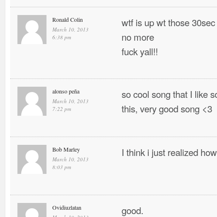
Ronald Colin
wtf is up wt those 30sec
March 10, 2013
no more
6:38 pm
fuck yall!!
alonso peña
so cool song that I like
March 10, 2013
this, very good song <3
7:22 pm
Bob Marley
I think i just realized h
March 10, 2013
8:03 pm
Ovidiuzlatan
good.