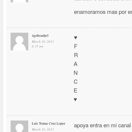
enamoramos mas por es
4gribouille5
♥
March 10, 2013
F
6:37 am
R
A
N
C
E
♥
Luis Tomas Cruz Lopez
apoya entra en mi canal
March 10, 2013