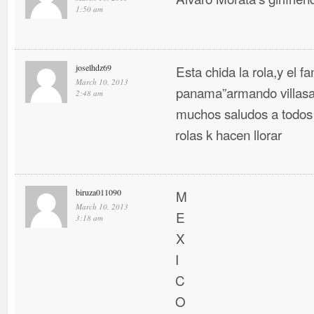
1:50 am
joselhdz69
Esta chida la rola,y el f
March 10, 2013
panama”armando villasa
2:48 am
muchos saludos a todos 
rolas k hacen llorar
biruza011090
M
March 10, 2013
E
3:18 am
X
I
C
O