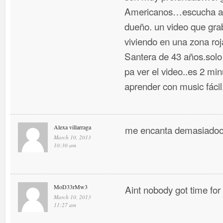
Americanos…escucha a n
dueño. un video que gr
viviendo en una zona ro
Santera de 43 años.solo
pa ver el video..es 2 m
aprender con music fáci
Alexa villarraga
me encanta demasiadoo
March 10, 2013
10:30 am
MoD33rMw3
Aint nobody got time for
March 10, 2013
11:27 am