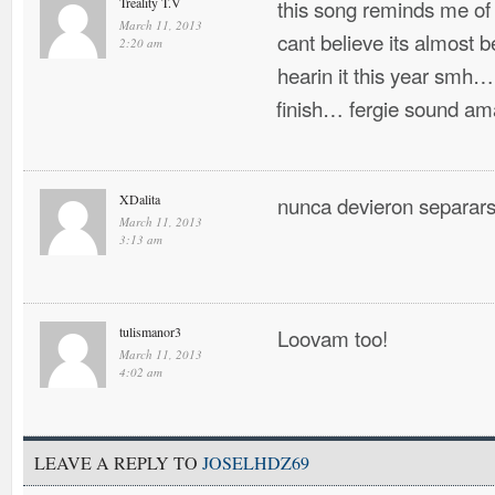
Treality T.V
this song reminds me of
March 11, 2013
cant believe its almost 
2:20 am
hearin it this year smh… 
finish… fergie sound ama
XDalita
nunca devieron separa
March 11, 2013
3:13 am
tulismanor3
Loovam too!
March 11, 2013
4:02 am
LEAVE A REPLY TO
JOSELHDZ69