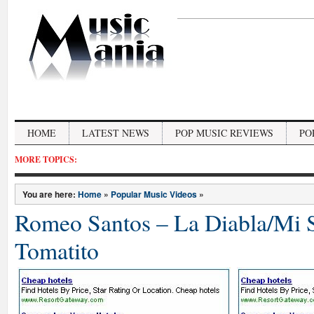
HOME
LATEST NEWS
POP MUSIC REVIEWS
PO
MORE TOPICS:
You are here:
Home
»
Popular Music Videos
»
Romeo Santos – La Diabla/Mi S
Tomatito