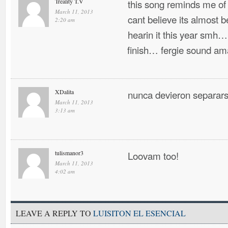
Treality T.V
this song reminds me of
March 11, 2013
cant believe its almost 
2:20 am
hearin it this year smh… 
finish… fergie sound ama
XDalita
nunca devieron separa
March 11, 2013
3:13 am
tulismanor3
Loovam too!
March 11, 2013
4:02 am
LEAVE A REPLY TO
LUISITON EL ESENCIAL