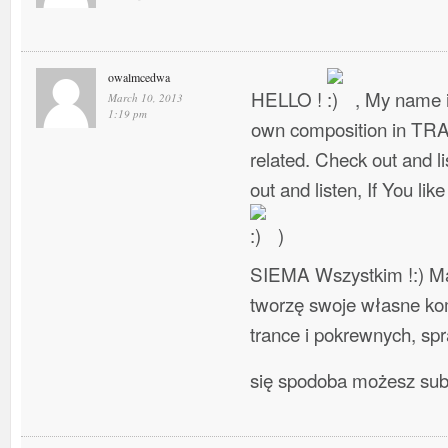
owalmcedwa
HELLO !
, My name i
March 10, 2013
1:19 pm
own composition in TR
related. Check out and l
out and listen, If You lik
)
SIEMA Wszystkim !:) Ma
tworzę swoje własne ko
trance i pokrewnych, spra
się spodoba możesz su