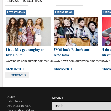
LATEST NEWS
LATEST NEWS
LATES
Little Mix get naughty on
5SOS back Bieber’s anti-
‘I do 
new album
selfie move
Bizkit
www.news.com.au/entertainment/music
www.news.com.au/entertainment/music
www.ne
READ MORE →
READ MORE →
READ 
← PREVIOUS
Home
SEARCH:
Latest News
Pop Music Reviews
Popular Music Videos