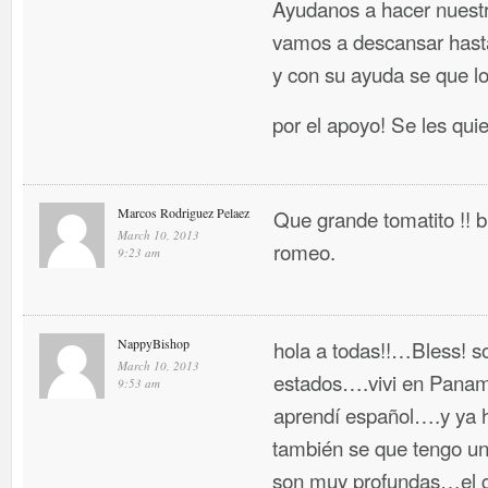
Ayudanos a hacer nuestr
vamos a descansar hasta
y con su ayuda se que l
por el apoyo! Se les qui
Marcos Rodriguez Pelaez
Que grande tomatito !!
March 10, 2013
romeo.
9:23 am
NappyBishop
hola a todas!!…Bless! so
March 10, 2013
estados….vivi en Panama
9:53 am
aprendí español….y ya 
también se que tengo un 
son muy profundas…el g