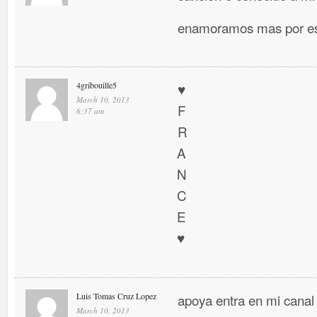
enamoramos mas por es
4gribouille5
♥
March 10, 2013
F
6:37 am
R
A
N
C
E
♥
Luis Tomas Cruz Lopez
apoya entra en mi canal
March 10, 2013