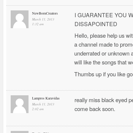
NewBornCreators
I GUARANTEE YOU W
March 11, 2013
DISSAPOINTED
1:32 am
Hello, please help us w
a channel made to promo
underrated or unknown ar
will like the songs that w
Thumbs up if you like g
Lampros Karavidas
really miss black eyed 
March 11, 2013
come back soon.
2:02 am