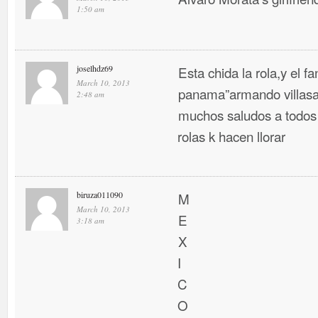
1:50 am
joselhdz69
Esta chida la rola,y el f
March 10, 2013
panama”armando villasa
2:48 am
muchos saludos a todos 
rolas k hacen llorar
biruza011090
M
March 10, 2013
E
3:18 am
X
I
C
O