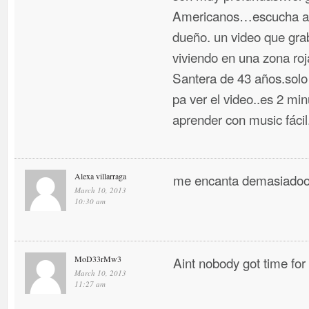
Americanos…escucha a n
dueño. un video que gr
viviendo en una zona ro
Santera de 43 años.solo
pa ver el video..es 2 m
aprender con music fáci
Alexa villarraga
me encanta demasiadoo
March 10, 2013
10:30 am
MoD33rMw3
Aint nobody got time for
March 10, 2013
11:27 am