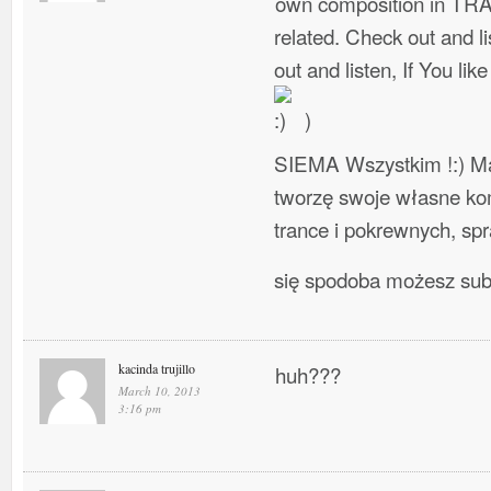
own composition in TR
related. Check out and l
out and listen, If You lik
)
SIEMA Wszystkim !:) Ma
tworzę swoje własne ko
trance i pokrewnych, spra
się spodoba możesz su
kacinda trujillo
huh???
March 10, 2013
3:16 pm