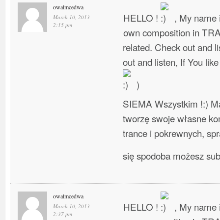
owalmcedwa
HELLO !
, My name i
March 10, 2013
2:15 pm
own composition in TR
related. Check out and l
out and listen, If You lik
)
SIEMA Wszystkim !:) Ma
tworzę swoje własne ko
trance i pokrewnych, spra
się spodoba możesz su
owalmcedwa
HELLO !
, My name i
March 10, 2013
2:37 pm