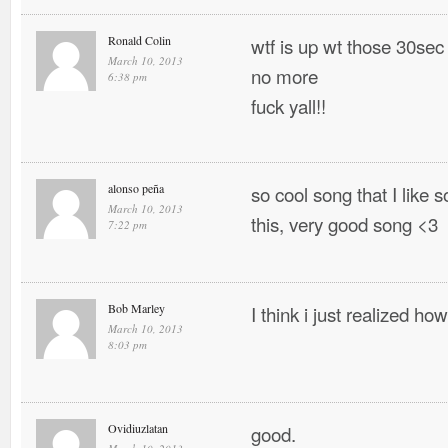
Ronald Colin
wtf is up wt those 30sec
March 10, 2013
no more
6:38 pm
fuck yall!!
alonso peña
so cool song that I like
March 10, 2013
this, very good song <3
7:22 pm
Bob Marley
I think i just realized h
March 10, 2013
8:03 pm
Ovidiuzlatan
good.