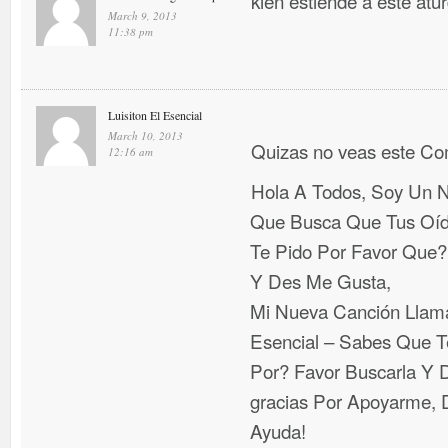
kien estiende a este atu
March 9, 2013
11:38 pm
Luisiton El Esencial
March 10, 2013
Quizas no veas este C
12:16 am
Hola A Todos, Soy Un N
Que Busca Que Tus Oí
Te Pido Por Favor Que
Y Des Me Gusta,
Mi Nueva Canción Llama
Esencial – Sabes Que T
Por? Favor Buscarla Y D
gracias Por Apoyarme, D
Ayuda!