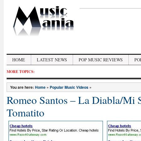
HOME
LATEST NEWS
POP MUSIC REVIEWS
PO
MORE TOPICS:
You are here:
Home
»
Popular Music Videos
»
Romeo Santos – La Diabla/Mi S
Tomatito