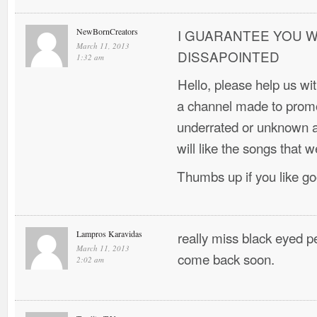
NewBornCreators
I GUARANTEE YOU W
March 11, 2013
DISSAPOINTED
1:32 am
Hello, please help us w
a channel made to promo
underrated or unknown ar
will like the songs that w
Thumbs up if you like g
Lampros Karavidas
really miss black eyed 
March 11, 2013
come back soon.
2:02 am