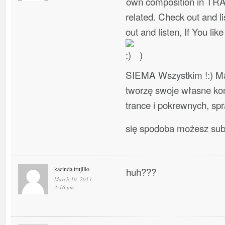
own composition in TR
related. Check out and l
out and listen, If You lik
)
SIEMA Wszystkim !:) Ma
tworzę swoje własne ko
trance i pokrewnych, spra
się spodoba możesz su
kacinda trujillo
huh???
March 10, 2013
3:16 pm