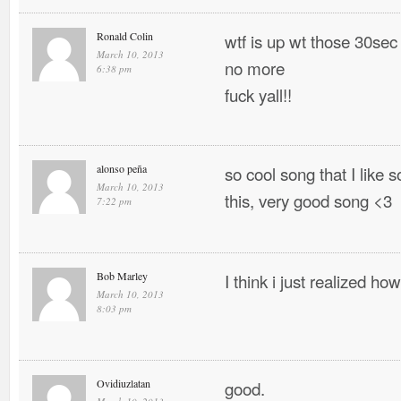
Ronald Colin
wtf is up wt those 30sec
March 10, 2013
no more
6:38 pm
fuck yall!!
alonso peña
so cool song that I like
March 10, 2013
this, very good song <3
7:22 pm
Bob Marley
I think i just realized h
March 10, 2013
8:03 pm
Ovidiuzlatan
good.