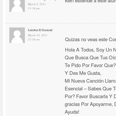
kien estiende a este atu
March 9, 2013
11:38 pm
Luisiton El Esencial
March 10, 2013
Quizas no veas este C
12:16 am
Hola A Todos, Soy Un N
Que Busca Que Tus Oí
Te Pido Por Favor Que
Y Des Me Gusta,
Mi Nueva Canción Llama
Esencial – Sabes Que T
Por? Favor Buscarla Y D
gracias Por Apoyarme, D
Ayuda!