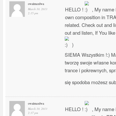
owalmcedwa
HELLO !
, My name i
March 10, 2013
2:15 pm
own composition in TR
related. Check out and l
out and listen, If You lik
)
SIEMA Wszystkim !:) Ma
tworzę swoje własne ko
trance i pokrewnych, spra
się spodoba możesz su
owalmcedwa
HELLO !
, My name i
March 10, 2013
2:37 pm