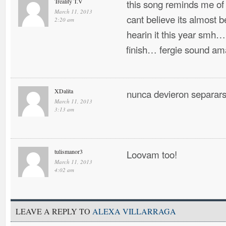
Treality T.V
this song reminds me of
March 11, 2013
cant believe its almost 
2:20 am
hearin it this year smh… 
finish… fergie sound ama
XDalita
nunca devieron separa
March 11, 2013
3:13 am
tulismanor3
Loovam too!
March 11, 2013
4:02 am
LEAVE A REPLY TO
ALEXA VILLARRAGA