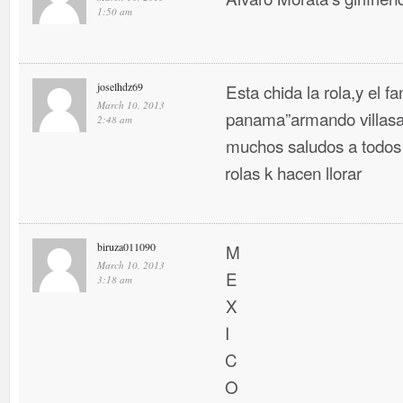
1:50 am
joselhdz69
Esta chida la rola,y el f
March 10, 2013
panama”armando villasa
2:48 am
muchos saludos a todos 
rolas k hacen llorar
biruza011090
M
March 10, 2013
E
3:18 am
X
I
C
O