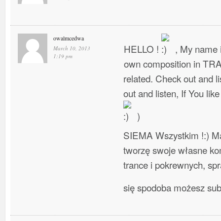
owalmcedwa
HELLO !
, My name i
March 10, 2013
1:19 pm
own composition in TR
related. Check out and l
out and listen, If You lik
)
SIEMA Wszystkim !:) Ma
tworzę swoje własne ko
trance i pokrewnych, spra
się spodoba możesz su