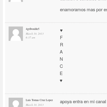
enamoramos mas por es
4gribouille5
♥
March 10, 2013
F
6:37 am
R
A
N
C
E
♥
Luis Tomas Cruz Lopez
apoya entra en mi canal
March 10, 2013