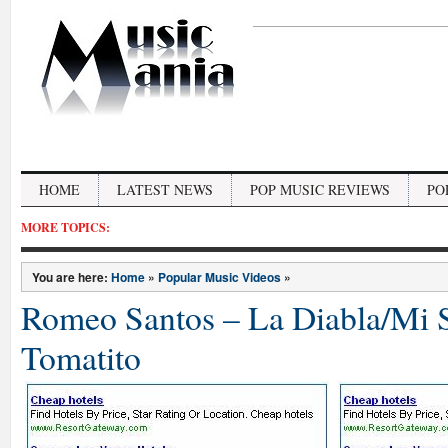
HOME
LATEST NEWS
POP MUSIC REVIEWS
PO
MORE TOPICS:
You are here:
Home
»
Popular Music Videos
»
Romeo Santos – La Diabla/Mi S
Tomatito