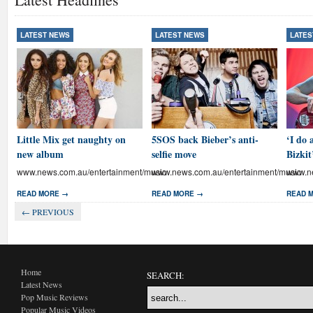
LATEST NEWS
LATEST NEWS
LATES
Little Mix get naughty on
5SOS back Bieber’s anti-
‘I do 
new album
selfie move
Bizkit
www.news.com.au/entertainment/music
www.news.com.au/entertainment/music
www.ne
READ MORE →
READ MORE →
READ 
← PREVIOUS
Home
SEARCH:
Latest News
Pop Music Reviews
Popular Music Videos