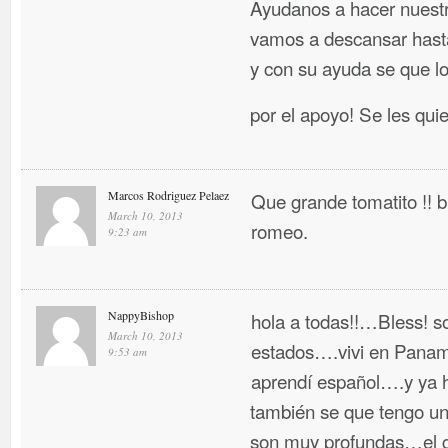
Ayudanos a hacer nuestr
vamos a descansar hasta
y con su ayuda se que l
por el apoyo! Se les qui
Marcos Rodriguez Pelaez
Que grande tomatito !!
March 10, 2013
romeo.
9:23 am
NappyBishop
hola a todas!!…Bless! so
March 10, 2013
estados….vivi en Panama
9:53 am
aprendí español….y ya 
también se que tengo un 
son muy profundas…el g