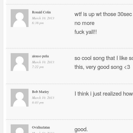
Ronald Colin
wtf is up wt those 30sec
March 10, 2013
no more
6:38 pm
fuck yall!!
alonso peña
so cool song that I like
March 10, 2013
this, very good song <3
7:22 pm
Bob Marley
I think i just realized h
March 10, 2013
8:03 pm
Ovidiuzlatan
good.