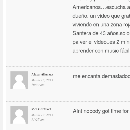
Americanos…escucha a n
dueño. un video que gr
viviendo en una zona ro
Santera de 43 años.solo
pa ver el video..es 2 m
aprender con music fáci
Alexa villarraga
me encanta demasiadoo
March 10, 2013
10:30 am
MoD33rMw3
Aint nobody got time for
March 10, 2013
11:27 am