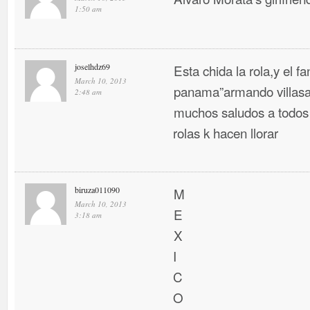
1:50 am
joselhdz69
Esta chida la rola,y el f
March 10, 2013
panama”armando villasa
2:48 am
muchos saludos a todos 
rolas k hacen llorar
biruza011090
M
March 10, 2013
E
3:18 am
X
I
C
O