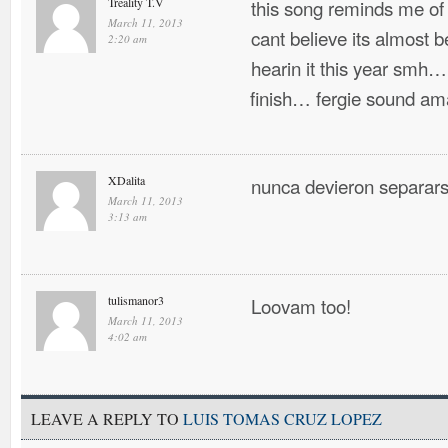
Treality T.V
this song reminds me of
March 11, 2013
cant believe its almost 
2:20 am
hearin it this year smh… 
finish… fergie sound ama
XDalita
nunca devieron separa
March 11, 2013
3:13 am
tulismanor3
Loovam too!
March 11, 2013
4:02 am
LEAVE A REPLY TO
LUIS TOMAS CRUZ LOPEZ