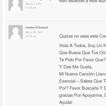
kien estiende a este atu
March 9, 2013
11:38 pm
Luisiton El Esencial
March 10, 2013
Quizas no veas este C
12:16 am
Hola A Todos, Soy Un N
Que Busca Que Tus Oí
Te Pido Por Favor Que
Y Des Me Gusta,
Mi Nueva Canción Llama
Esencial – Sabes Que T
Por? Favor Buscarla Y D
gracias Por Apoyarme, D
Ayuda!