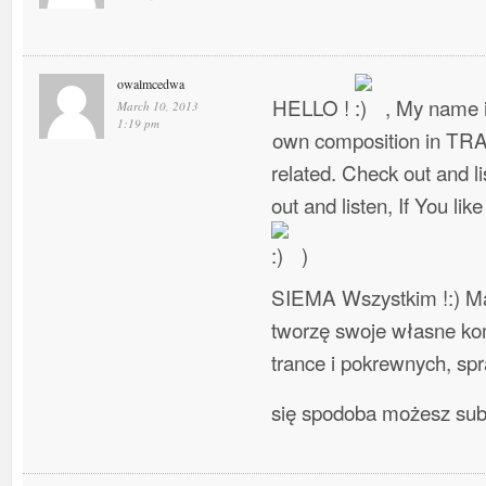
owalmcedwa
HELLO !
, My name i
March 10, 2013
1:19 pm
own composition in TR
related. Check out and l
out and listen, If You lik
)
SIEMA Wszystkim !:) Ma
tworzę swoje własne ko
trance i pokrewnych, spra
się spodoba możesz su