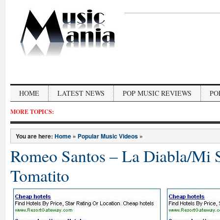
HOME
LATEST NEWS
POP MUSIC REVIEWS
PO
MORE TOPICS:
You are here:
Home
»
Popular Music Videos
»
Romeo Santos – La Diabla/Mi S
Tomatito