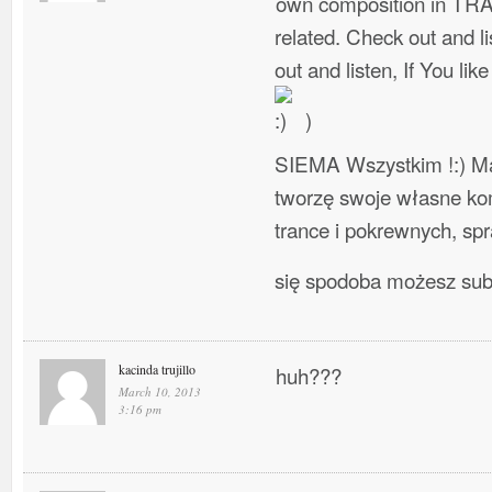
own composition in TR
related. Check out and l
out and listen, If You lik
)
SIEMA Wszystkim !:) Ma
tworzę swoje własne ko
trance i pokrewnych, spra
się spodoba możesz su
kacinda trujillo
huh???
March 10, 2013
3:16 pm