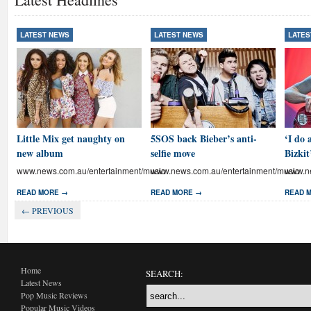
LATEST NEWS
LATEST NEWS
LATES
Little Mix get naughty on
5SOS back Bieber’s anti-
‘I do 
new album
selfie move
Bizkit
www.news.com.au/entertainment/music
www.news.com.au/entertainment/music
www.ne
READ MORE →
READ MORE →
READ 
← PREVIOUS
Home
SEARCH:
Latest News
Pop Music Reviews
Popular Music Videos