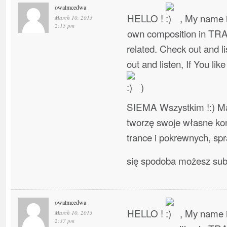
owalmcedwa
HELLO !
, My name i
March 10, 2013
2:15 pm
own composition in TR
related. Check out and l
out and listen, If You lik
)
SIEMA Wszystkim !:) Ma
tworzę swoje własne ko
trance i pokrewnych, spra
się spodoba możesz su
owalmcedwa
HELLO !
, My name i
March 10, 2013
2:37 pm