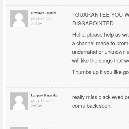
NewBornCreators
I GUARANTEE YOU W
March 11, 2013
DISSAPOINTED
1:32 am
Hello, please help us w
a channel made to promo
underrated or unknown ar
will like the songs that w
Thumbs up if you like g
Lampros Karavidas
really miss black eyed 
March 11, 2013
come back soon.
2:02 am