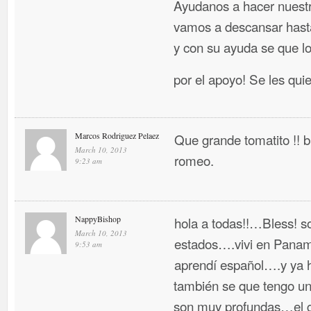
Ayudanos a hacer nuestr
vamos a descansar hasta
y con su ayuda se que l
por el apoyo! Se les qui
Marcos Rodriguez Pelaez
Que grande tomatito !!
March 10, 2013
romeo.
9:23 am
NappyBishop
hola a todas!!…Bless! so
March 10, 2013
estados….vivi en Panama
9:53 am
aprendí español….y ya 
también se que tengo un 
son muy profundas…el g