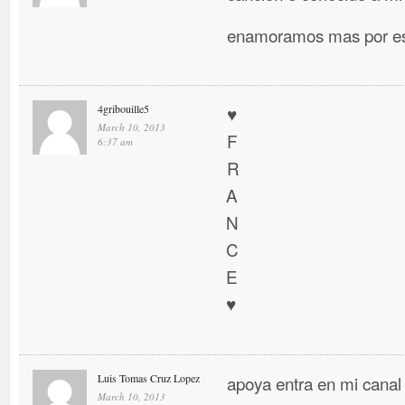
enamoramos mas por es
4gribouille5
♥
March 10, 2013
F
6:37 am
R
A
N
C
E
♥
Luis Tomas Cruz Lopez
apoya entra en mi canal
March 10, 2013